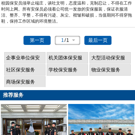
校园保安员须举止端庄，谈吐文明，态度温和，克制忍让，不得在工作
时间上网。所有安保员必须着公司统一发放的安保服装，保证衣服清
洁、整齐、平整，不得有污迹、灰尘、褶皱和破损，当值期间不得穿拖
鞋，保持工作区域的环境整洁。
第一页
1
/
1
最后一页
企事业单位保安
机关团体保安服
大型活动保安服
服务
务
务
社区保安服务
学校保安服务
物业保安服务
商场保安服务
推荐服务