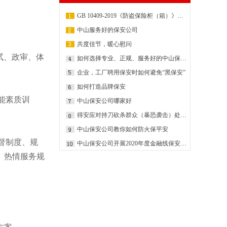
GB 10409-2019《防盗保险柜（箱）》（标准解读）
中山服务好的保安公司
共度佳节，暖心慰问
试、政审、体
如何选择专业、正规、服务好的中山保安公司
企业，工厂聘用保安时如何避免“黑保安”
如何打造品牌保安
能素质训
中山保安公司哪家好
得安应对持刀砍杀群众（暴恐袭击）处理预案
中山保安公司教你如何防火保平安
督制度、规
中山保安公司开展2020年度金融线保安员业务技能培训活动
、热情服务规