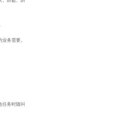
火、防盗、防
。
的业务需要。
急任务时随叫